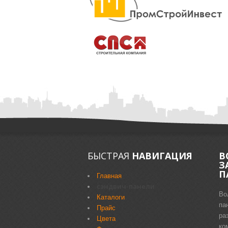
БЫСТРАЯ
НАВИГАЦИЯ
В
З
П
Главная
сэндвич-панели
Во
Каталоги
па
Прайс
ра
Цвета
ко