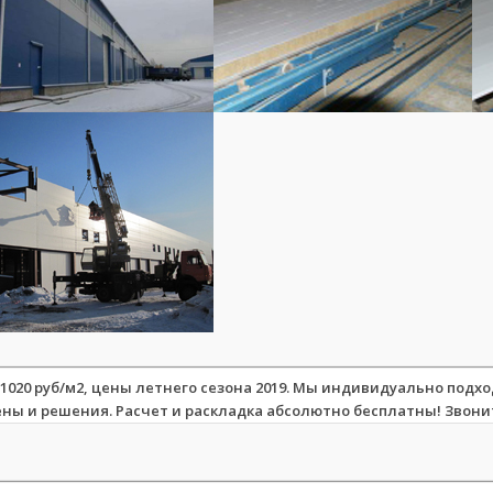
020 руб/м2, цены летнего сезона 2019. Мы индивидуально подхо
ы и решения. Расчет и раскладка абсолютно бесплатны! Звони
стью к внешним воздействиям.
ребляемую энергию.
и
сэндвич эффективными при монтаже быстровозводимых зданий.