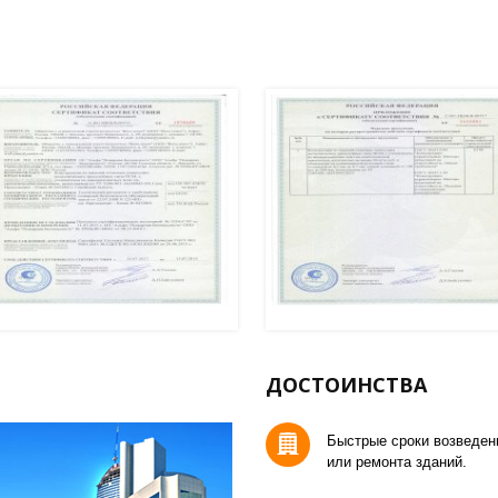
сэндвич-панелей
роизводимых
.
ДОСТОИНСТВА
Быстрые сроки возведен
или ремонта зданий.