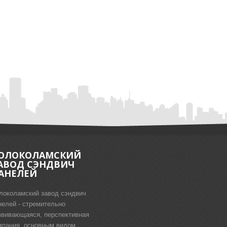
ОЛОКОЛАМСКИЙ
АВОД СЭНДВИЧ
АНЕЛЕЙ
локоламский завод сэндвич
нелей - стремительно
звивающаяся, перспективная
мпания, основным видом