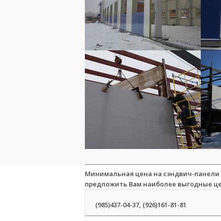
сэндвич-панели
Стеновые
Минимальная цена на сэндвич-панели 1
Влагостойкость
предложить Вам наиболее выгодные цен
Долговечность
сэндвич-панели
Стеновые
обладают высокой прочностью и устойчиво
(985)437-04-37, (926)161-81-81
Эти свойства позволяют снизить издержки эксплуатации объекта и пот
стеновые панел
Удобство крепления к несущим конструкциям делают